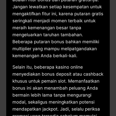
Jangan lewatkan setiap kesempatan untuk
mengaktifkan fitur ini, karena putaran gratis
seringkali menjadi momen terbaik untuk
meraih kemenangan besar tanpa
mengeluarkan taruhan tambahan.
Beberapa putaran bonus bahkan memiliki
multiplier yang mampu melipatgandakan
kemenangan Anda berkali-kali.
Selain itu, beberapa kasino online
menyediakan bonus deposit atau cashback
khusus untuk pemain slot. Memanfaatkan
bonus ini akan menambah peluang Anda
bermain lebih lama tanpa mengurangi
modal, sekaligus meningkatkan potensi
mendapatkan jackpot. Jadi, selalu periksa