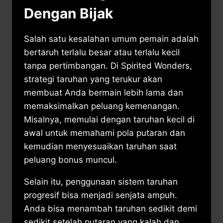
Dengan Bijak
Salah satu kesalahan umum pemain adalah
bertaruh terlalu besar atau terlalu kecil
tanpa pertimbangan. Di Spirited Wonders,
strategi taruhan yang terukur akan
membuat Anda bermain lebih lama dan
memaksimalkan peluang kemenangan.
Misalnya, memulai dengan taruhan kecil di
awal untuk memahami pola putaran dan
kemudian menyesuaikan taruhan saat
peluang bonus muncul.
Selain itu, penggunaan sistem taruhan
progresif bisa menjadi senjata ampuh.
Anda bisa menambah taruhan sedikit demi
sedikit setelah putaran yang kalah dan