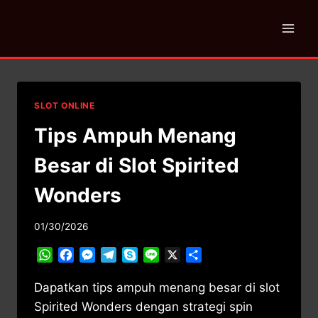
Skip
to
content
SLOT ONLINE
Tips Ampuh Menang
Besar di Slot Spirited
Wonders
01/30/2026
WhatsApp
Facebook
Messenger
Telegram
Skype
Line
X
Share
Dapatkan tips ampuh menang besar di slot
Spirited Wonders dengan strategi spin