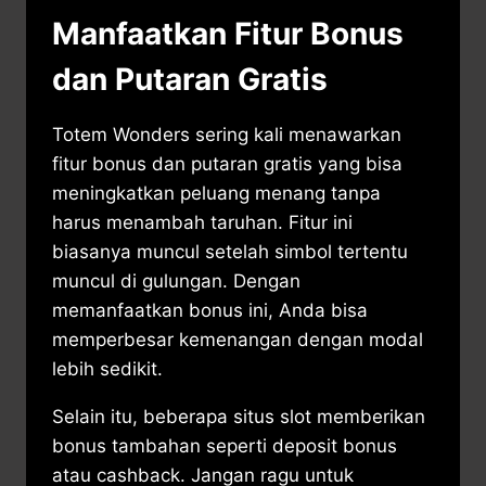
Manfaatkan Fitur Bonus
dan Putaran Gratis
Totem Wonders sering kali menawarkan
fitur bonus dan putaran gratis yang bisa
meningkatkan peluang menang tanpa
harus menambah taruhan. Fitur ini
biasanya muncul setelah simbol tertentu
muncul di gulungan. Dengan
memanfaatkan bonus ini, Anda bisa
memperbesar kemenangan dengan modal
lebih sedikit.
Selain itu, beberapa situs slot memberikan
bonus tambahan seperti deposit bonus
atau cashback. Jangan ragu untuk