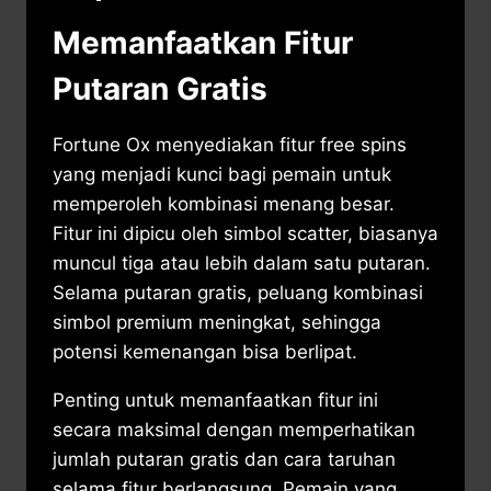
Memanfaatkan Fitur
Putaran Gratis
Fortune Ox menyediakan fitur free spins
yang menjadi kunci bagi pemain untuk
memperoleh kombinasi menang besar.
Fitur ini dipicu oleh simbol scatter, biasanya
muncul tiga atau lebih dalam satu putaran.
Selama putaran gratis, peluang kombinasi
simbol premium meningkat, sehingga
potensi kemenangan bisa berlipat.
Penting untuk memanfaatkan fitur ini
secara maksimal dengan memperhatikan
jumlah putaran gratis dan cara taruhan
selama fitur berlangsung. Pemain yang