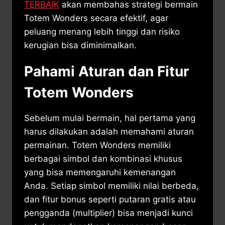
TERBAIK
akan membahas strategi bermain
Totem Wonders secara efektif, agar
peluang menang lebih tinggi dan risiko
kerugian bisa diminimalkan.
Pahami Aturan dan Fitur
Totem Wonders
Sebelum mulai bermain, hal pertama yang
harus dilakukan adalah memahami aturan
permainan. Totem Wonders memiliki
berbagai simbol dan kombinasi khusus
yang bisa memengaruhi kemenangan
Anda. Setiap simbol memiliki nilai berbeda,
dan fitur bonus seperti putaran gratis atau
pengganda (multiplier) bisa menjadi kunci