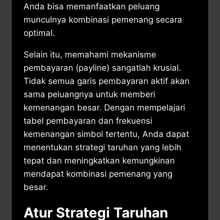
Anda bisa memanfaatkan peluang
munculnya kombinasi pemenang secara
optimal.
Selain itu, memahami mekanisme
pembayaran (payline) sangatlah krusial.
Tidak semua garis pembayaran aktif akan
sama peluangnya untuk memberi
kemenangan besar. Dengan mempelajari
tabel pembayaran dan frekuensi
kemenangan simbol tertentu, Anda dapat
menentukan strategi taruhan yang lebih
tepat dan meningkatkan kemungkinan
mendapat kombinasi pemenang yang
besar.
Atur Strategi Taruhan