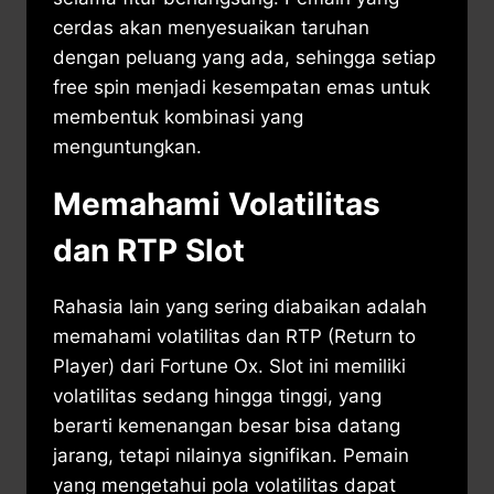
cerdas akan menyesuaikan taruhan
dengan peluang yang ada, sehingga setiap
free spin menjadi kesempatan emas untuk
membentuk kombinasi yang
menguntungkan.
Memahami Volatilitas
dan RTP Slot
Rahasia lain yang sering diabaikan adalah
memahami volatilitas dan RTP (Return to
Player) dari Fortune Ox. Slot ini memiliki
volatilitas sedang hingga tinggi, yang
berarti kemenangan besar bisa datang
jarang, tetapi nilainya signifikan. Pemain
yang mengetahui pola volatilitas dapat