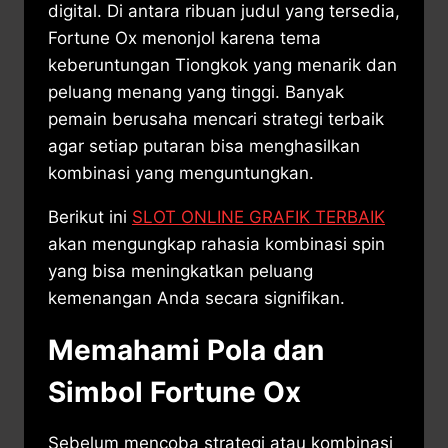
digital. Di antara ribuan judul yang tersedia,
Fortune Ox menonjol karena tema
keberuntungan Tiongkok yang menarik dan
peluang menang yang tinggi. Banyak
pemain berusaha mencari strategi terbaik
agar setiap putaran bisa menghasilkan
kombinasi yang menguntungkan.
Berikut ini
SLOT ONLINE GRAFIK TERBAIK
akan mengungkap rahasia kombinasi spin
yang bisa meningkatkan peluang
kemenangan Anda secara signifikan.
Memahami Pola dan
Simbol Fortune Ox
Sebelum mencoba strategi atau kombinasi