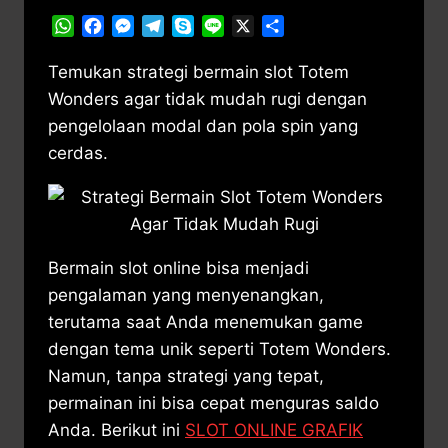
WhatsApp
Facebook
Messenger
Telegram
Skype
Line
X
Share
Temukan strategi bermain slot Totem
Wonders agar tidak mudah rugi dengan
pengelolaan modal dan pola spin yang
cerdas.
Bermain slot online bisa menjadi
pengalaman yang menyenangkan,
terutama saat Anda menemukan game
dengan tema unik seperti Totem Wonders.
Namun, tanpa strategi yang tepat,
permainan ini bisa cepat menguras saldo
Anda. Berikut ini
SLOT ONLINE GRAFIK