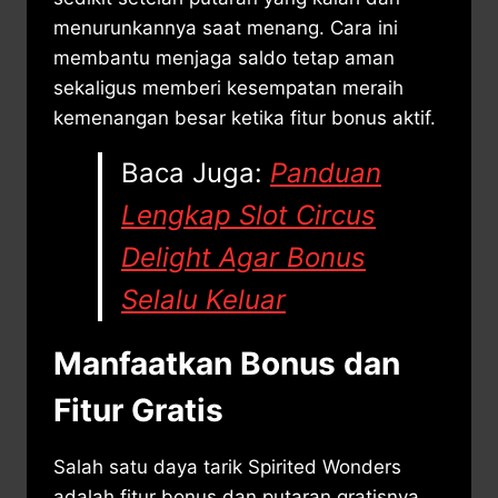
menurunkannya saat menang. Cara ini
membantu menjaga saldo tetap aman
sekaligus memberi kesempatan meraih
kemenangan besar ketika fitur bonus aktif.
Baca Juga:
Panduan
Lengkap Slot Circus
Delight Agar Bonus
Selalu Keluar
Manfaatkan Bonus dan
Fitur Gratis
Salah satu daya tarik Spirited Wonders
adalah fitur bonus dan putaran gratisnya.