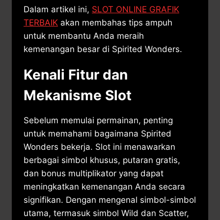
Dalam artikel ini,
SLOT ONLINE GRAFIK
TERBAIK
akan membahas tips ampuh
untuk membantu Anda meraih
kemenangan besar di Spirited Wonders.
Kenali Fitur dan
Mekanisme Slot
Sebelum memulai permainan, penting
untuk memahami bagaimana Spirited
Wonders bekerja. Slot ini menawarkan
berbagai simbol khusus, putaran gratis,
dan bonus multiplikator yang dapat
meningkatkan kemenangan Anda secara
signifikan. Dengan mengenal simbol-simbol
utama, termasuk simbol Wild dan Scatter,