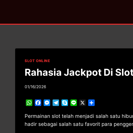
Skip
to
content
SLOT ONLINE
Rahasia Jackpot Di Sl
01/16/2026
W
F
M
T
S
L
X
S
h
a
e
e
k
i
h
a
c
s
l
y
n
a
Permainan slot telah menjadi salah satu hibu
t
e
s
e
p
e
r
hadir sebagai salah satu favorit para pengge
s
b
e
g
e
e