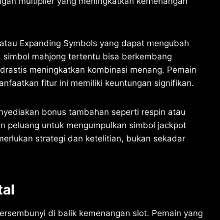
ngan multiplier yang meningkatkan kemenangan
e atau Expanding Symbols yang dapat mengubah
ya, simbol mahjong tertentu bisa berkembang
a drastis meningkatkan kombinasi menang. Pemain
tkan fitur ini memiliki keuntungan signifikan.
nyediakan bonus tambahan seperti respin atau
an peluang untuk mengumpulkan simbol jackpot
merlukan strategi dan ketelitian, bukan sekadar
al
 tersembunyi di balik kemenangan slot. Pemain yang