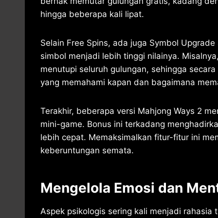
berhak memutar gulungan gratis, kadang de
hingga beberapa kali lipat.
Selain Free Spins, ada juga Symbol Upgrad
simbol menjadi lebih tinggi nilainya. Misaln
menutupi seluruh gulungan, sehingga secar
yang memahami kapan dan bagaimana memanfaa
Terakhir, beberapa versi Mahjong Ways 2 me
mini-game. Bonus ini terkadang menghadirk
lebih cepat. Memaksimalkan fitur-fitur ini me
keberuntungan semata.
Mengelola Emosi dan Ment
Aspek psikologis sering kali menjadi rahasia