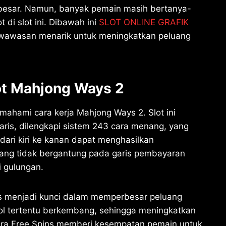
besar. Namun, banyak pemain masih bertanya-
 di slot ini. Dibawah ini
SLOT ONLINE GRAFIK
 wawasan menarik untuk meningkatkan peluang
t Mahjong Ways 2
ahami cara kerja Mahjong Ways 2. Slot ini
ris, dilengkapi sistem 243 cara menang, yang
dari kiri ke kanan dapat menghasilkan
ang tidak bergantung pada garis pembayaran
i gulungan.
pins menjadi kunci dalam memperbesar peluang
ol tertentu berkembang, sehingga meningkatkan
a Free Spins memberi kesempatan pemain untuk