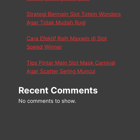
Strategi Bermain Slot Totem Wonders
Agar Tidak Mudah Rugi
Cara Efektif Raih Maxwin di Slot
Speed Winner
Tips Pintar Main Slot Mask Carnival
Agar Scatter Sering Muncul
Recent Comments
No comments to show.