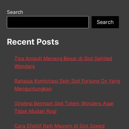
Search
Search
Recent Posts
Tips Ampuh Menang Besar di Slot Spirited
Wonders
Rahasia Kombinasi Spin Slot Fortune Ox Yang
Menguntungkan
Strategi Bermain Slot Totem Wonders Agar
Tidak Mudah Rugi
Cara Efektif Raih Maxwin di Slot Speed