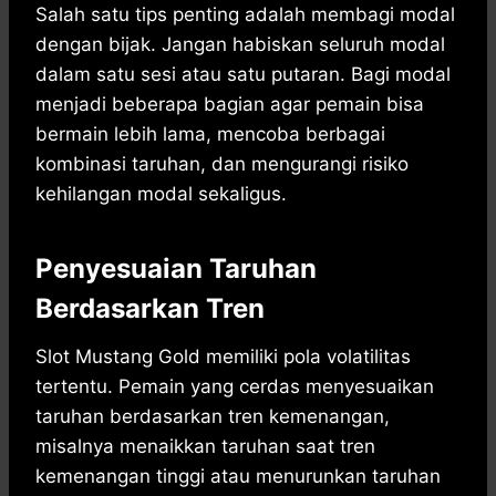
Salah satu tips penting adalah membagi modal
dengan bijak. Jangan habiskan seluruh modal
dalam satu sesi atau satu putaran. Bagi modal
menjadi beberapa bagian agar pemain bisa
bermain lebih lama, mencoba berbagai
kombinasi taruhan, dan mengurangi risiko
kehilangan modal sekaligus.
Penyesuaian Taruhan
Berdasarkan Tren
Slot Mustang Gold memiliki pola volatilitas
tertentu. Pemain yang cerdas menyesuaikan
taruhan berdasarkan tren kemenangan,
misalnya menaikkan taruhan saat tren
kemenangan tinggi atau menurunkan taruhan