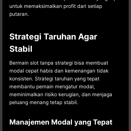
untuk memaksimalkan profit dari setiap
putaran.
Strategi Taruhan Agar
Stabil
Bermain slot tanpa strategi bisa membuat
modal cepat habis dan kemenangan tidak
konsisten. Strategi taruhan yang tepat
membantu pemain mengatur modal,
meminimalkan risiko kerugian, dan menjaga
peluang menang tetap stabil.
Manajemen Modal yang Tepat