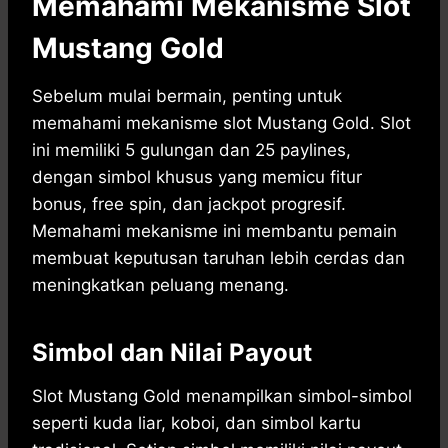
Memahami Mekanisme Slot
Mustang Gold
Sebelum mulai bermain, penting untuk
memahami mekanisme slot Mustang Gold. Slot
ini memiliki 5 gulungan dan 25 paylines,
dengan simbol khusus yang memicu fitur
bonus, free spin, dan jackpot progresif.
Memahami mekanisme ini membantu pemain
membuat keputusan taruhan lebih cerdas dan
meningkatkan peluang menang.
Simbol dan Nilai Payout
Slot Mustang Gold menampilkan simbol-simbol
seperti kuda liar, koboi, dan simbol kartu