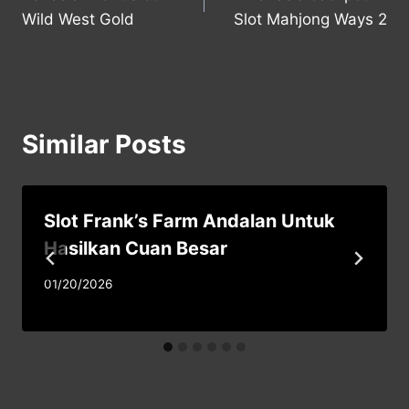
navigation
Wild West Gold
Slot Mahjong Ways 2
Similar Posts
Slot Frank’s Farm Andalan Untuk
Hasilkan Cuan Besar
01/20/2026