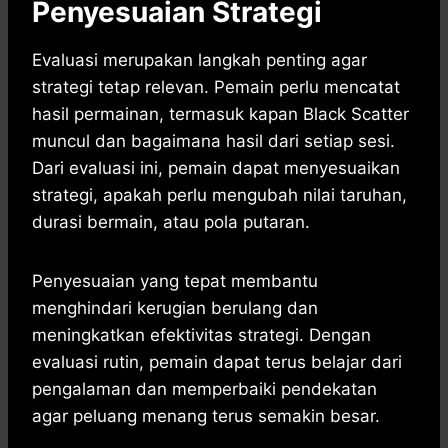
Penyesuaian Strategi
Evaluasi merupakan langkah penting agar
strategi tetap relevan. Pemain perlu mencatat
hasil permainan, termasuk kapan Black Scatter
muncul dan bagaimana hasil dari setiap sesi.
Dari evaluasi ini, pemain dapat menyesuaikan
strategi, apakah perlu mengubah nilai taruhan,
durasi bermain, atau pola putaran.
Penyesuaian yang tepat membantu
menghindari kerugian berulang dan
meningkatkan efektivitas strategi. Dengan
evaluasi rutin, pemain dapat terus belajar dari
pengalaman dan memperbaiki pendekatan
agar peluang menang terus semakin besar.