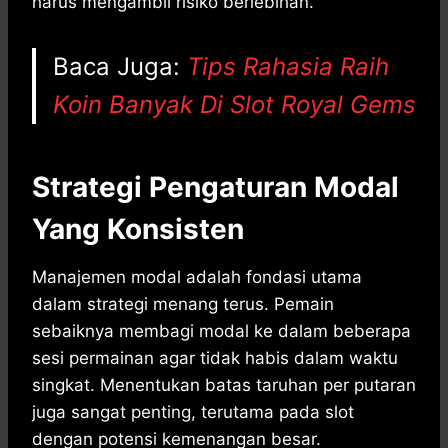
harus mengambil risiko berlebihan.
Baca Juga:
Tips Rahasia Raih
Koin Banyak Di Slot Royal Gems
Strategi Pengaturan Modal
Yang Konsisten
Manajemen modal adalah fondasi utama
dalam strategi menang terus. Pemain
sebaiknya membagi modal ke dalam beberapa
sesi permainan agar tidak habis dalam waktu
singkat. Menentukan batas taruhan per putaran
juga sangat penting, terutama pada slot
dengan potensi kemenangan besar.