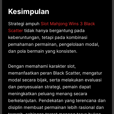
Kesimpulan
Strategi ampuh
Slot Mahjong Wins 3 Black
Scatter
tidak hanya bergantung pada
keberuntungan, tetapi pada kombinasi
pemahaman permainan, pengelolaan modal,
dan pola bermain yang konsisten.
Dengan memahami karakter slot,
memanfaatkan peran Black Scatter, mengatur
modal secara bijak, serta melakukan evaluasi
dan penyesuaian strategi, pemain dapat
meningkatkan peluang menang secara
berkelanjutan. Pendekatan yang terencana dan
disiplin membuat permainan lebih rasional dan