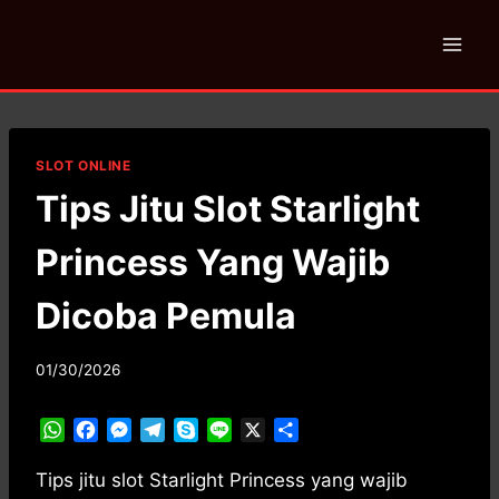
Skip
to
content
SLOT ONLINE
Tips Jitu Slot Starlight
Princess Yang Wajib
Dicoba Pemula
01/30/2026
W
F
M
T
S
L
X
S
h
a
e
e
k
i
h
a
c
s
l
y
n
a
Tips jitu slot Starlight Princess yang wajib