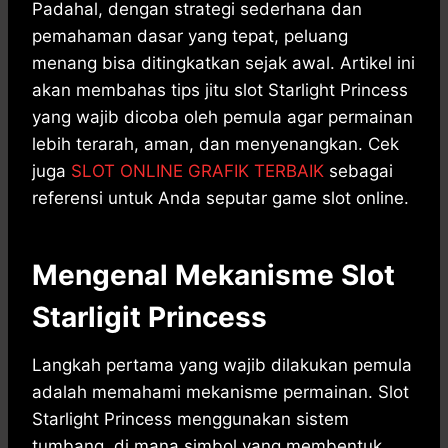
Padahal, dengan strategi sederhana dan
pemahaman dasar yang tepat, peluang
menang bisa ditingkatkan sejak awal. Artikel ini
akan membahas tips jitu slot Starlight Princess
yang wajib dicoba oleh pemula agar permainan
lebih terarah, aman, dan menyenangkan. Cek
juga
SLOT ONLINE GRAFIK TERBAIK
sebagai
referensi untuk Anda seputar game slot online.
Mengenal Mekanisme Slot
Starligit Princess
Langkah pertama yang wajib dilakukan pemula
adalah memahami mekanisme permainan. Slot
Starlight Princess menggunakan sistem
tumbang, di mana simbol yang membentuk