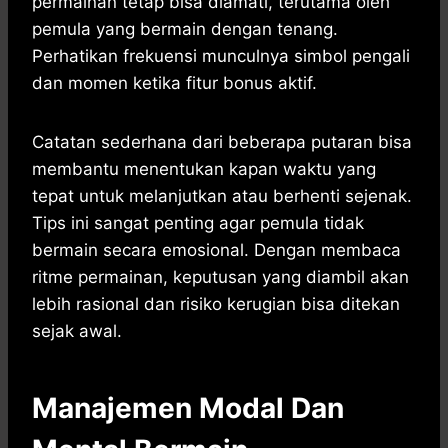
permainan tetap bisa diamati, terutama oleh
pemula yang bermain dengan tenang.
Perhatikan frekuensi munculnya simbol pengali
dan momen ketika fitur bonus aktif.
Catatan sederhana dari beberapa putaran bisa
membantu menentukan kapan waktu yang
tepat untuk melanjutkan atau berhenti sejenak.
Tips ini sangat penting agar pemula tidak
bermain secara emosional. Dengan membaca
ritme permainan, keputusan yang diambil akan
lebih rasional dan risiko kerugian bisa ditekan
sejak awal.
Manajemen Modal Dan