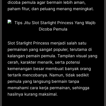
t
e
s
e
p
e
r
dicoba pemula agar bermain lebih aman,
s
b
e
g
e
e
paham fitur, dan peluang menang meningkat.
A
o
n
r
p
o
g
a
p
k
e
m
r
Slot Starlight Princess menjadi salah satu
permainan yang sangat populer, terutama di
kalangan pemain pemula. Tampilan visual yang
cerah, karakter menarik, serta potensi
kemenangan besar membuat banyak orang
tertarik mencobanya. Namun, tidak sedikit
pemula yang langsung bermain tanpa
memahami cara kerja permainan, sehingga
hasilnya kurang maksimal.