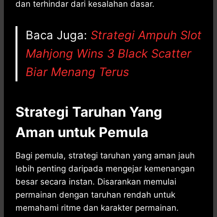
dan terhindar dari kesalahan dasar.
Baca Juga:
Strategi Ampuh Slot
Mahjong Wins 3 Black Scatter
Biar Menang Terus
Strategi Taruhan Yang
Aman untuk Pemula
Bagi pemula, strategi taruhan yang aman jauh
lebih penting daripada mengejar kemenangan
besar secara instan. Disarankan memulai
permainan dengan taruhan rendah untuk
memahami ritme dan karakter permainan.