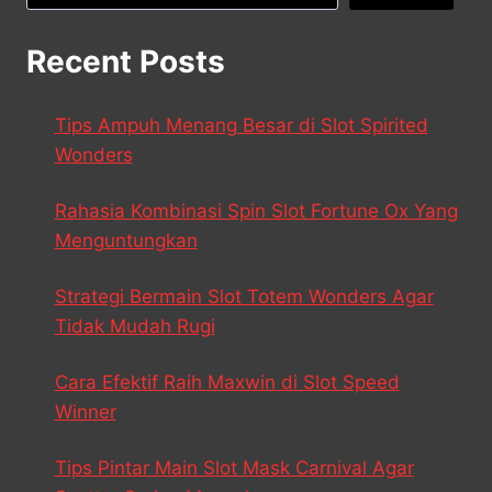
Recent Posts
Tips Ampuh Menang Besar di Slot Spirited
Wonders
Rahasia Kombinasi Spin Slot Fortune Ox Yang
Menguntungkan
Strategi Bermain Slot Totem Wonders Agar
Tidak Mudah Rugi
Cara Efektif Raih Maxwin di Slot Speed
Winner
Tips Pintar Main Slot Mask Carnival Agar