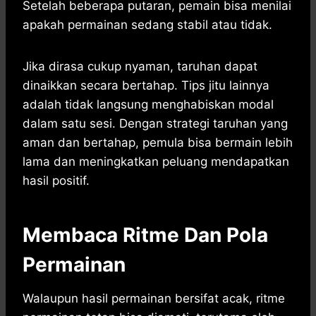
Setelah beberapa putaran, pemain bisa menilai
apakah permainan sedang stabil atau tidak.
Jika dirasa cukup nyaman, taruhan dapat
dinaikkan secara bertahap. Tips jitu lainnya
adalah tidak langsung menghabiskan modal
dalam satu sesi. Dengan strategi taruhan yang
aman dan bertahap, pemula bisa bermain lebih
lama dan meningkatkan peluang mendapatkan
hasil positif.
Membaca Ritme Dan Pola
Permainan
Walaupun hasil permainan bersifat acak, ritme