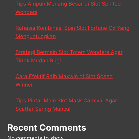
Tips Ampuh Menang Besar di Slot Spirited
Wonders
Rahasia Kombinasi Spin Slot Fortune Ox Yang
Menguntungkan
Strategi Bermain Slot Totem Wonders Agar
Tidak Mudah Rugi
Cara Efektif Raih Maxwin di Slot Speed
Winner
Tips Pintar Main Slot Mask Carnival Agar
Scatter Sering Muncul
Recent Comments
No comments to show.