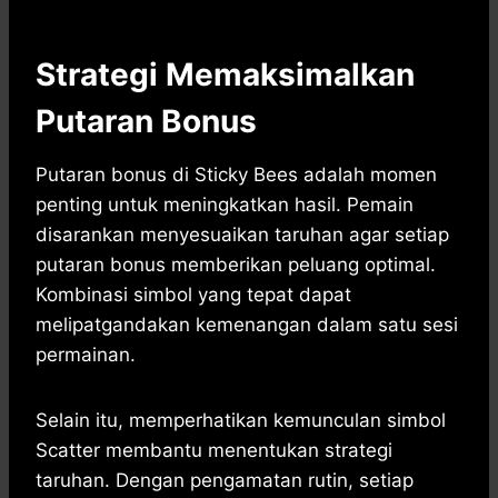
Strategi Memaksimalkan
Putaran Bonus
Putaran bonus di Sticky Bees adalah momen
penting untuk meningkatkan hasil. Pemain
disarankan menyesuaikan taruhan agar setiap
putaran bonus memberikan peluang optimal.
Kombinasi simbol yang tepat dapat
melipatgandakan kemenangan dalam satu sesi
permainan.
Selain itu, memperhatikan kemunculan simbol
Scatter membantu menentukan strategi
taruhan. Dengan pengamatan rutin, setiap