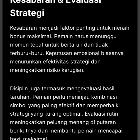
Strategi
Kesabaran menjadi faktor penting untuk meraih
bonus maksimal. Pemain harus menunggu
momen tepat untuk bertaruh dan tidak
terburu-buru. Keputusan emosional biasanya
menurunkan efektivitas strategi dan
meningkatkan risiko kerugian.
Disiplin juga termasuk mengevaluasi hasil
taruhan. Pemain perlu meninjau kombinasi
simbol yang paling efektif dan memperbaiki
strategi yang kurang optimal. Evaluasi rutin
meningkatkan peluang menang di putaran
berikutnya dan membantu pemain mencapai
hasil maksimal.