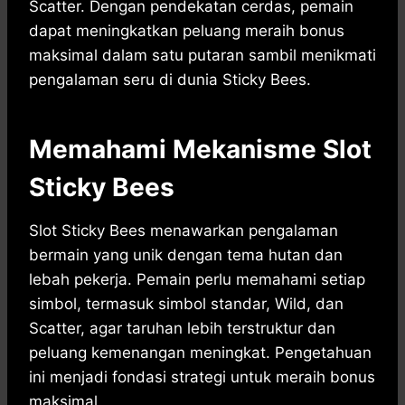
Scatter. Dengan pendekatan cerdas, pemain
dapat meningkatkan peluang meraih bonus
maksimal dalam satu putaran sambil menikmati
pengalaman seru di dunia Sticky Bees.
Memahami Mekanisme Slot
Sticky Bees
Slot Sticky Bees menawarkan pengalaman
bermain yang unik dengan tema hutan dan
lebah pekerja. Pemain perlu memahami setiap
simbol, termasuk simbol standar, Wild, dan
Scatter, agar taruhan lebih terstruktur dan
peluang kemenangan meningkat. Pengetahuan
ini menjadi fondasi strategi untuk meraih bonus
maksimal.