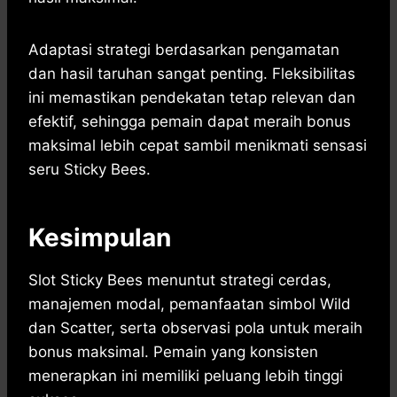
Adaptasi strategi berdasarkan pengamatan
dan hasil taruhan sangat penting. Fleksibilitas
ini memastikan pendekatan tetap relevan dan
efektif, sehingga pemain dapat meraih bonus
maksimal lebih cepat sambil menikmati sensasi
seru Sticky Bees.
Kesimpulan
Slot Sticky Bees menuntut strategi cerdas,
manajemen modal, pemanfaatan simbol Wild
dan Scatter, serta observasi pola untuk meraih
bonus maksimal. Pemain yang konsisten
menerapkan ini memiliki peluang lebih tinggi