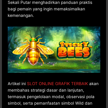
t
e
s
e
p
e
r
Sekali Putar menghadirkan panduan praktis
s
b
e
g
e
e
bagi pemain yang ingin memaksimalkan
A
o
n
r
kemenangan.
p
o
g
a
p
k
e
m
r
Artikel ini
SLOT ONLINE GRAFIK TERBAIK
akan
membahas strategi dasar dan lanjutan,
termasuk pengelolaan modal, observasi pola
simbol, serta pemanfaatan simbol Wild dan