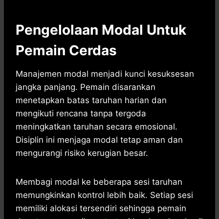
Pengelolaan Modal Untuk
Pemain Cerdas
Manajemen modal menjadi kunci kesuksesan
jangka panjang. Pemain disarankan
menetapkan batas taruhan harian dan
mengikuti rencana tanpa tergoda
meningkatkan taruhan secara emosional.
Disiplin ini menjaga modal tetap aman dan
mengurangi risiko kerugian besar.
Membagi modal ke beberapa sesi taruhan
memungkinkan kontrol lebih baik. Setiap sesi
memiliki alokasi tersendiri sehingga pemain