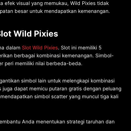
ta efek visual yang memukau, Wild Pixies tidak
empatan besar untuk mendapatkan kemenangan.
lot Wild Pixies
ama dalam
Slot Wild Pixies
. Slot ini memiliki 5
rikan berbagai kombinasi kemenangan. Simbol-
ter peri memiliki nilai berbeda-beda.
gantikan simbol lain untuk melengkapi kombinasi
ins juga dapat memicu putaran gratis dengan peluang
mendapatkan simbol scatter yang muncul tiga kali
mbantu Anda menentukan strategi taruhan dan