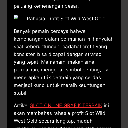
peluang kemenangan besar.
Banyak pemain percaya bahwa
kemenangan dalam permainan ini hanyalah
soal keberuntungan, padahal profit yang
konsisten bisa dicapai dengan strategi
yang tepat. Memahami mekanisme
permainan, mengenali simbol penting, dan
menerapkan trik bermain yang cerdas
menjadi kunci untuk meraih keuntungan
stabil.
Artikel
SLOT ONLINE GRAFIK TERBAIK
ini
akan membahas rahasia profit Slot Wild
West Gold secara lengkap, mudah