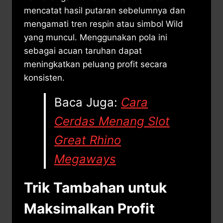
mencatat hasil putaran sebelumnya dan
mengamati tren respin atau simbol Wild
yang muncul. Menggunakan pola ini
sebagai acuan taruhan dapat
meningkatkan peluang profit secara
konsisten.
Baca Juga:
Cara
Cerdas Menang Slot
Great Rhino
Megaways
Trik Tambahan untuk
Maksimalkan Profit