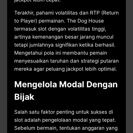
Terakhir, pahami volatilitas dan RTP (Return
to Player) permainan. The Dog House
termasuk slot dengan volatilitas tinggi,
artinya kemenangan besar jarang muncul
tetapi jumlahnya signifikan ketika berhasil.
Mengetahui pola ini membantu pemain
menyesuaikan taruhan dan strategi putaran
mereka agar peluang jackpot lebih optimal.
Mengelola Modal Dengan
Bijak
Salah satu faktor penting untuk sukses di
slot adalah pengelolaan modal yang tepat.
Sebelum bermain, tentukan anggaran yang