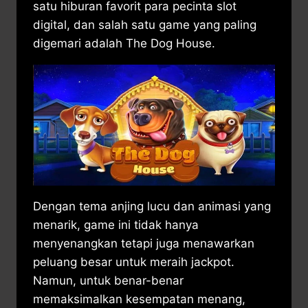
satu hiburan favorit para pecinta slot
digital, dan salah satu game yang paling
digemari adalah The Dog House.
Dengan tema anjing lucu dan animasi yang
menarik, game ini tidak hanya
menyenangkan tetapi juga menawarkan
peluang besar untuk meraih jackpot.
Namun, untuk benar-benar
memaksimalkan kesempatan menang,