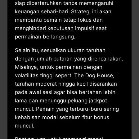
siap dipertaruhkan tanpa memengaruhi
keuangan sehari-hari. Strategi ini akan
membantu pemain tetap fokus dan
menghindari keputusan impulsif saat
permainan berlangsung.
Selain itu, sesuaikan ukuran taruhan
dengan jumlah putaran yang direncanakan.
Misalnya, untuk permainan dengan
volatilitas tinggi seperti The Dog House,
taruhan moderat hingga kecil disarankan
pada awal sesi agar bisa bertahan lebih
lama dan menunggu peluang jackpot
muncul. Pemain yang terburu-buru sering
kehabisan modal sebelum fitur bonus
muncul.