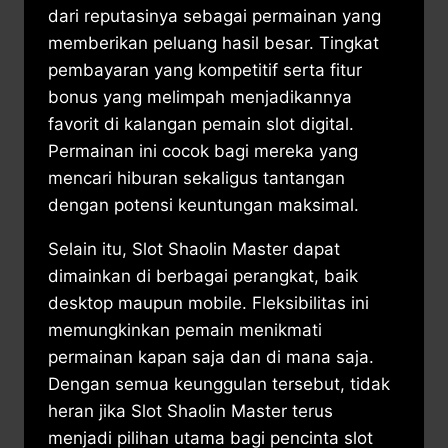
dari reputasinya sebagai permainan yang
memberikan peluang hasil besar. Tingkat
pembayaran yang kompetitif serta fitur
bonus yang melimpah menjadikannya
favorit di kalangan pemain slot digital.
Permainan ini cocok bagi mereka yang
mencari hiburan sekaligus tantangan
dengan potensi keuntungan maksimal.
Selain itu, Slot Shaolin Master dapat
dimainkan di berbagai perangkat, baik
desktop maupun mobile. Fleksibilitas ini
memungkinkan pemain menikmati
permainan kapan saja dan di mana saja.
Dengan semua keunggulan tersebut, tidak
heran jika Slot Shaolin Master terus
menjadi pilihan utama bagi pencinta slot