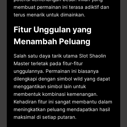
membuat permainan ini terasa adiktif dan
terus menarik untuk dimainkan.
Fitur Unggulan yang
Menambah Peluang
Salah satu daya tarik utama Slot Shaolin
Master terletak pada fitur-fitur
unggulannya. Permainan ini biasanya
dilengkapi dengan simbol wild yang dapat
menggantikan simbol lain untuk
membentuk kombinasi kemenangan.
Kehadiran fitur ini sangat membantu dalam
meningkatkan peluang mendapatkan hasil
maksimal di setiap putaran.