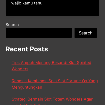
wajib kamu tahu.
Search
Search
Recent Posts
Tips Ampuh Menang Besar di Slot Spirited
Wonders
Rahasia Kombinasi Spin Slot Fortune Ox Yang
Menguntungkan
Strategi Bermain Slot Totem Wonders Agar