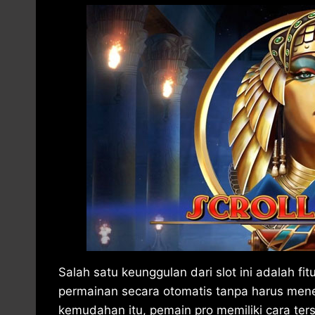
Salah satu keunggulan dari slot ini adalah fi
permainan secara otomatis tanpa harus mene
kemudahan itu, pemain pro memiliki cara ter