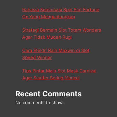
Rahasia Kombinasi Spin Slot Fortune
Ox Yang Menguntungkan
Strategi Bermain Slot Totem Wonders
Agar Tidak Mudah Rugi
Cara Efektif Raih Maxwin di Slot
Speed Winner
Tips Pintar Main Slot Mask Carnival
Agar Scatter Sering Muncul
Recent Comments
No comments to show.