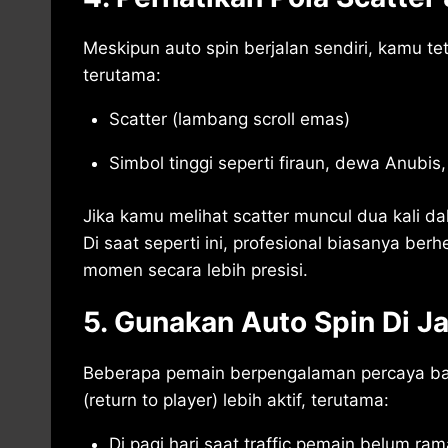
Meskipun auto spin berjalan sendiri, kamu t
terutama:
Scatter (lambang scroll emas)
Simbol tinggi seperti firaun, dewa Anubis
Jika kamu melihat scatter muncul dua kali da
Di saat seperti ini, profesional biasanya be
momen secara lebih presisi.
5. Gunakan Auto Spin Di 
Beberapa pemain berpengalaman percaya bah
(return to player) lebih aktif, terutama:
Di pagi hari saat traffic pemain belum ram