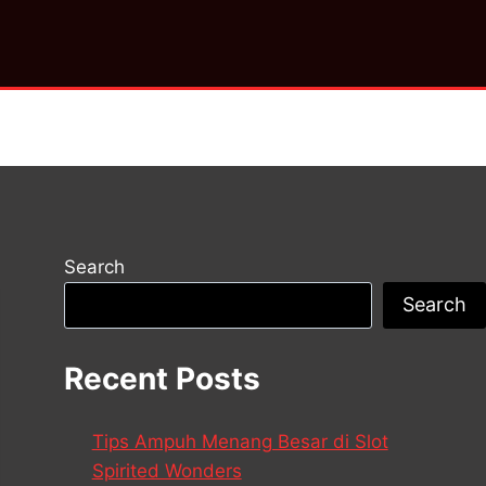
Search
Search
Recent Posts
Tips Ampuh Menang Besar di Slot
Spirited Wonders