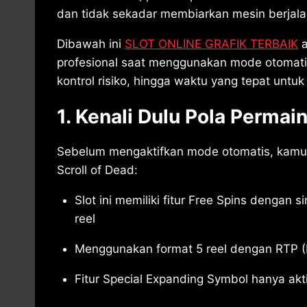
dan tidak sekadar membiarkan mesin berjala
Dibawah ini
SLOT ONLINE GRAFIK TERBAIK
a
profesional saat menggunakan mode otomatis 
kontrol risiko, hingga waktu yang tepat untuk
1. Kenali Dulu Pola Permai
Sebelum mengaktifkan mode otomatis, kamu 
Scroll of Dead:
Slot ini memiliki fitur Free Spins denga
reel
Menggunakan format 5 reel dengan RTP (Re
Fitur Special Expanding Symbol hanya akt