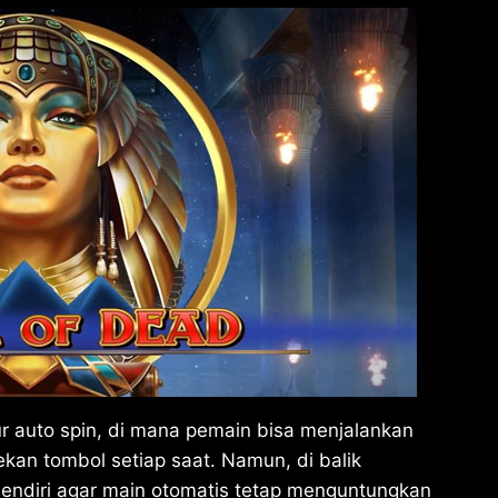
tur auto spin, di mana pemain bisa menjalankan
kan tombol setiap saat. Namun, di balik
sendiri agar main otomatis tetap menguntungkan