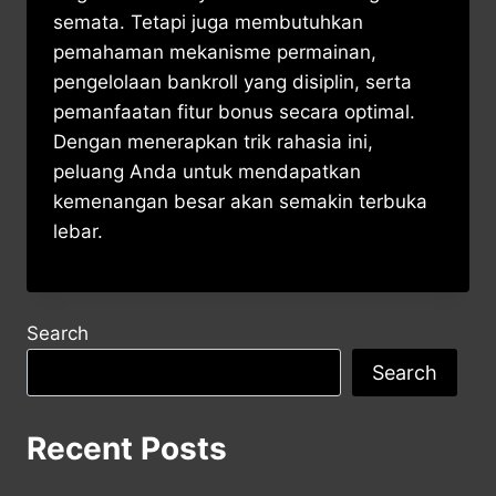
semata. Tetapi juga membutuhkan
pemahaman mekanisme permainan,
pengelolaan bankroll yang disiplin, serta
pemanfaatan fitur bonus secara optimal.
Dengan menerapkan trik rahasia ini,
peluang Anda untuk mendapatkan
kemenangan besar akan semakin terbuka
lebar.
Search
Search
Recent Posts