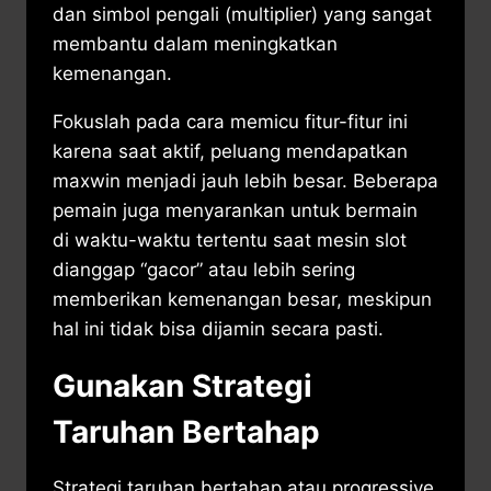
dan simbol pengali (multiplier) yang sangat
membantu dalam meningkatkan
kemenangan.
Fokuslah pada cara memicu fitur-fitur ini
karena saat aktif, peluang mendapatkan
maxwin menjadi jauh lebih besar. Beberapa
pemain juga menyarankan untuk bermain
di waktu-waktu tertentu saat mesin slot
dianggap “gacor” atau lebih sering
memberikan kemenangan besar, meskipun
hal ini tidak bisa dijamin secara pasti.
Gunakan Strategi
Taruhan Bertahap
Strategi taruhan bertahap atau progressive