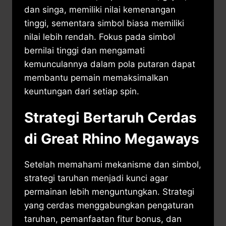
dan singa, memiliki nilai kemenangan
tinggi, sementara simbol biasa memiliki
nilai lebih rendah. Fokus pada simbol
bernilai tinggi dan mengamati
kemunculannya dalam pola putaran dapat
membantu pemain memaksimalkan
keuntungan dari setiap spin.
Strategi Bertaruh Cerdas
di Great Rhino Megaways
Setelah memahami mekanisme dan simbol,
strategi taruhan menjadi kunci agar
permainan lebih menguntungkan. Strategi
yang cerdas menggabungkan pengaturan
taruhan, pemanfaatan fitur bonus, dan