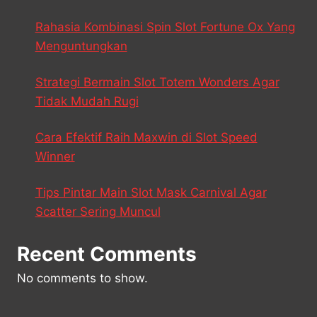
Rahasia Kombinasi Spin Slot Fortune Ox Yang
Menguntungkan
Strategi Bermain Slot Totem Wonders Agar
Tidak Mudah Rugi
Cara Efektif Raih Maxwin di Slot Speed
Winner
Tips Pintar Main Slot Mask Carnival Agar
Scatter Sering Muncul
Recent Comments
No comments to show.