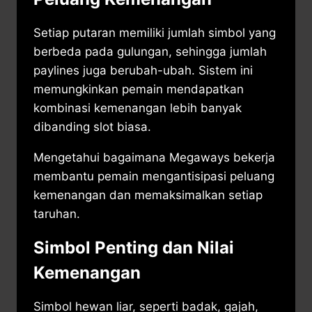
Setiap putaran memiliki jumlah simbol yang
berbeda pada gulungan, sehingga jumlah
paylines juga berubah-ubah. Sistem ini
memungkinkan pemain mendapatkan
kombinasi kemenangan lebih banyak
dibanding slot biasa.
Mengetahui bagaimana Megaways bekerja
membantu pemain mengantisipasi peluang
kemenangan dan memaksimalkan setiap
taruhan.
Simbol Penting dan Nilai
Kemenangan
Simbol hewan liar, seperti badak, gajah,