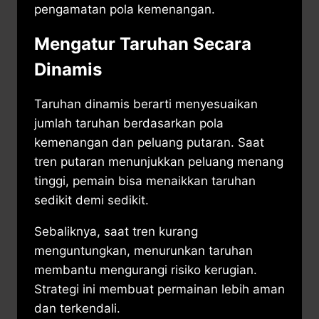
pengamatan pola kemenangan.
Mengatur Taruhan Secara
Dinamis
Taruhan dinamis berarti menyesuaikan
jumlah taruhan berdasarkan pola
kemenangan dan peluang putaran. Saat
tren putaran menunjukkan peluang menang
tinggi, pemain bisa menaikkan taruhan
sedikit demi sedikit.
Sebaliknya, saat tren kurang
menguntungkan, menurunkan taruhan
membantu mengurangi risiko kerugian.
Strategi ini membuat permainan lebih aman
dan terkendali.