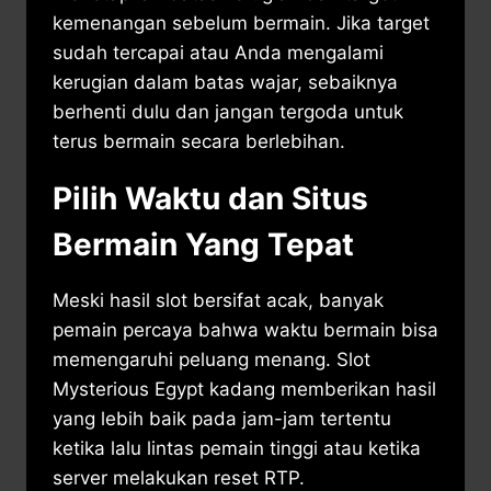
kemenangan sebelum bermain. Jika target
sudah tercapai atau Anda mengalami
kerugian dalam batas wajar, sebaiknya
berhenti dulu dan jangan tergoda untuk
terus bermain secara berlebihan.
Pilih Waktu dan Situs
Bermain Yang Tepat
Meski hasil slot bersifat acak, banyak
pemain percaya bahwa waktu bermain bisa
memengaruhi peluang menang. Slot
Mysterious Egypt kadang memberikan hasil
yang lebih baik pada jam-jam tertentu
ketika lalu lintas pemain tinggi atau ketika
server melakukan reset RTP.