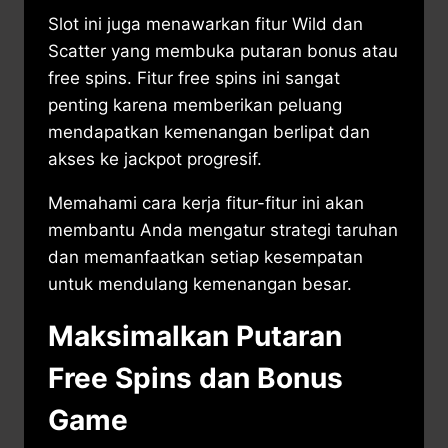
Slot ini juga menawarkan fitur Wild dan
Scatter yang membuka putaran bonus atau
free spins. Fitur free spins ini sangat
penting karena memberikan peluang
mendapatkan kemenangan berlipat dan
akses ke jackpot progresif.
Memahami cara kerja fitur-fitur ini akan
membantu Anda mengatur strategi taruhan
dan memanfaatkan setiap kesempatan
untuk mendulang kemenangan besar.
Maksimalkan Putaran
Free Spins dan Bonus
Game