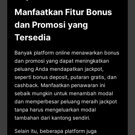
Manfaatkan Fitur Bonus
dan Promosi yang
Tersedia
Banyak platform online menawarkan bonus
dan promosi yang dapat meningkatkan
peluang Anda mendapatkan jackpot,
seperti bonus deposit, putaran gratis, dan
cashback. Manfaatkan penawaran ini
sebaik mungkin untuk menambah modal
dan memperbesar peluang meraih jackpot
tanpa harus mengeluarkan modal
tambahan dari kantong sendiri.
Selain itu, beberapa platform juga