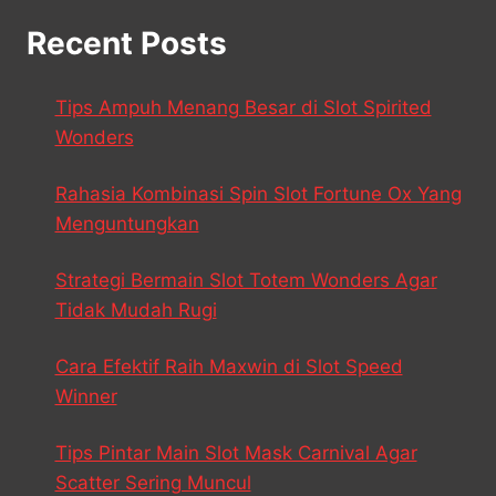
Recent Posts
Tips Ampuh Menang Besar di Slot Spirited
Wonders
Rahasia Kombinasi Spin Slot Fortune Ox Yang
Menguntungkan
Strategi Bermain Slot Totem Wonders Agar
Tidak Mudah Rugi
Cara Efektif Raih Maxwin di Slot Speed
Winner
Tips Pintar Main Slot Mask Carnival Agar
Scatter Sering Muncul