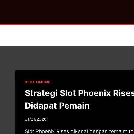
Skip
to
content
SLOT ONLINE
Strategi Slot Phoenix Ris
Didapat Pemain
01/21/2026
Slot Phoenix Rises dikenal dengan tema mitol