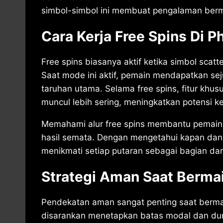
simbol-simbol ini membuat pengalaman bermain
Cara Kerja Free Spins Di P
Free spins biasanya aktif ketika simbol scat
Saat mode ini aktif, pemain mendapatkan s
taruhan utama. Selama free spins, fitur khusu
muncul lebih sering, meningkatkan potensi k
Memahami alur free spins membantu pemain
hasil semata. Dengan mengetahui kapan dan 
menikmati setiap putaran sebagai bagian dar
Strategi Aman Saat Berma
Pendekatan aman sangat penting saat bermai
disarankan menetapkan batas modal dan dur