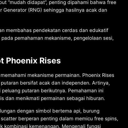
but “mudah didapat”, penting dipahami bahwa free
r Generator (RNG) sehingga hasilnya acak dan
n membahas pendekatan cerdas dan edukatif
s pada pemahaman mekanisme, pengelolaan sesi,
 Phoenix Rises
h memahami mekanisme permainan. Phoenix Rises
utaran bersifat acak dan independen. Artinya,
 peluang putaran berikutnya. Pemahaman ini
tis dan menikmati permainan sebagai hiburan.
lungan dengan simbol bertema api, burung
 scatter berperan penting dalam memicu free spins,
 kombinasi kemenangan. Mengenali fungsi