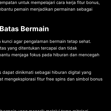
mpatan untuk mempelajari cara kerja fitur bonus,
embantu pemain menjadikan permainan sebagai
 Batas Bermain
kunci agar pengalaman bermain tetap sehat.
tas yang ditentukan tercapai dan tidak
mbantu menjaga fokus pada hiburan dan mencegah
 dapat dinikmati sebagai hiburan digital yang
mengeksplorasi fitur free spins dan simbol bonus