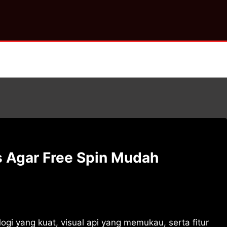
Fitur Free Spins Slot
es Agar Free Spin Mudah
ogi yang kuat, visual api yang memukau, serta fitur