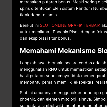
merasakan putaran bonus. Meski sering dise
spins ditentukan oleh sistem Random Numbe
tidak dapat dijamin.
Berikut ini
SLOT ONLINE GRAFIK TERBAIK
aka
untuk menikmati Phoenix Rises dengan foku
dan eksplorasi fitur bonus.
Memahami Mekanisme Slot
Langkah awal bermain secara cerdas adala
menggunakan RNG untuk memastikan setiap p
hasil putaran sebelumnya tidak memengaruhi
membantu pemain memiliki ekspektasi realis
Slot ini umumnya menggunakan beberapa gu
phoenix, dan elemen mitologi lainnya. Simbol
sementara simbol wild membantu membentuk