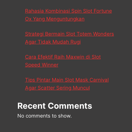
Rahasia Kombinasi Spin Slot Fortune
Ox Yang Menguntungkan
Strategi Bermain Slot Totem Wonders
Agar Tidak Mudah Rugi
Cara Efektif Raih Maxwin di Slot
Speed Winner
Tips Pintar Main Slot Mask Carnival
Agar Scatter Sering Muncul
Recent Comments
No comments to show.