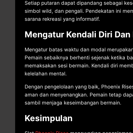
Setiap putaran dapat dipandang sebagai kese
simbol wild, dan pengali. Pendekatan ini m
sarana rekreasi yang informatif.
Mengatur Kendali Diri Dan
Mengatur batas waktu dan modal merupakan 
Pemain sebaiknya berhenti sejenak ketika ba
memaksakan sesi bermain. Kendali diri me
kelelahan mental.
Dengan pengelolaan yang baik, Phoenix Rises
aman dan menyenangkan. Pemain tetap dapat 
sambil menjaga keseimbangan bermain.
Kesimpulan