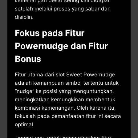
kemenangan besar sering kali didapat
setelah melalui proses yang sabar dan
disiplin.
Fokus pada Fitur
Powernudge dan Fitur
Bonus
Fitur utama dari slot Sweet Powernudge
adalah kemampuan simbol tertentu untuk
“nudge” ke posisi yang menguntungkan,
meningkatkan kemungkinan membentuk
kombinasi kemenangan. Oleh karena itu,
fokuslah pada pemanfaatan fitur ini secara
optimal.