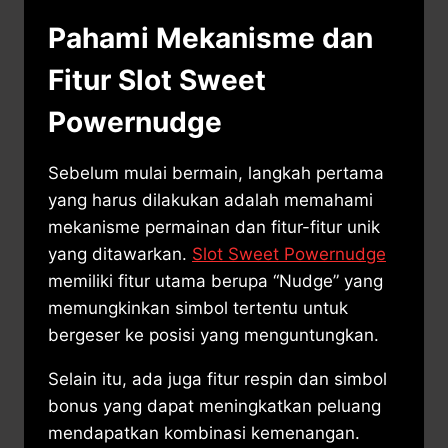
Pahami Mekanisme dan
Fitur Slot Sweet
Powernudge
Sebelum mulai bermain, langkah pertama
yang harus dilakukan adalah memahami
mekanisme permainan dan fitur-fitur unik
yang ditawarkan.
Slot Sweet Powernudge
memiliki fitur utama berupa “Nudge” yang
memungkinkan simbol tertentu untuk
bergeser ke posisi yang menguntungkan.
Selain itu, ada juga fitur respin dan simbol
bonus yang dapat meningkatkan peluang
mendapatkan kombinasi kemenangan.