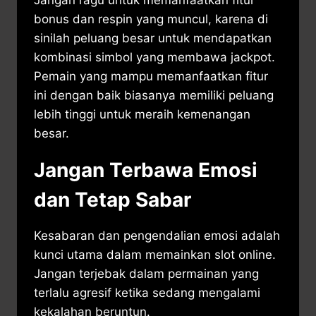
Jangan ragu untuk memanfaatkan fitur
bonus dan respin yang muncul, karena di
sinilah peluang besar untuk mendapatkan
kombinasi simbol yang membawa jackpot.
Pemain yang mampu memanfaatkan fitur
ini dengan baik biasanya memiliki peluang
lebih tinggi untuk meraih kemenangan
besar.
Jangan Terbawa Emosi
dan Tetap Sabar
Kesabaran dan pengendalian emosi adalah
kunci utama dalam memainkan slot online.
Jangan terjebak dalam permainan yang
terlalu agresif ketika sedang mengalami
kekalahan beruntun.