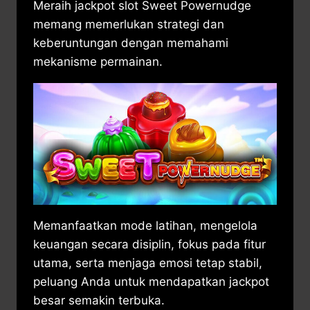
Meraih jackpot slot Sweet Powernudge
memang memerlukan strategi dan
keberuntungan dengan memahami
mekanisme permainan.
Memanfaatkan mode latihan, mengelola
keuangan secara disiplin, fokus pada fitur
utama, serta menjaga emosi tetap stabil,
peluang Anda untuk mendapatkan jackpot
besar semakin terbuka.