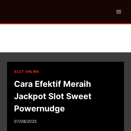
Skip
to
content
Cara Bermain Slot Sweet
PowernudgeS
SLOT ONLINE
Cara Efektif Meraih
Jackpot Slot Sweet
Powernudge
07/08/2025