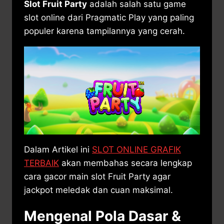
Slot Fruit Party
adalah salah satu game
slot online dari Pragmatic Play yang paling
populer karena tampilannya yang cerah.
Dalam Artikel ini
SLOT ONLINE GRAFIK
TERBAIK
akan membahas secara lengkap
cara gacor main slot Fruit Party agar
jackpot meledak dan cuan maksimal.
Mengenal Pola Dasar &