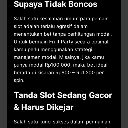
Supaya Tidak Boncos
Salah satu kesalahan umum para pemain
slot adalah terlalu agresif dalam
menentukan bet tanpa perhitungan modal.
Untuk bermain Fruit Party secara optimal,
kamu perlu menggunakan strategi
manajemen modal. Misalnya, jika kamu
punya modal Rp100.000, maka bet ideal
berada di kisaran Rp600 – Rp1.200 per
spin.
Tanda Slot Sedang Gacor
& Harus Dikejar
Salah satu kunci sukses dalam permainan