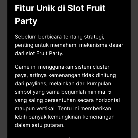
Fitur Unik di Slot Fruit
Party
Sebelum berbicara tentang strategi,
penting untuk memahami mekanisme dasar
dari slot Fruit Party.
Game ini menggunakan sistem cluster
pays, artinya kemenangan tidak dihitung
dari paylines, melainkan dari kumpulan
simbol yang sama berjumlah minimal 5
yang saling bersentuhan secara horizontal
maupun vertikal. Tentu ini memberikan
lebih banyak kemungkinan kemenangan
dalam satu putaran.